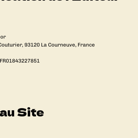
lor
 Couturier, 93120 La Courneuve, France
: FR01843227851
 au Site